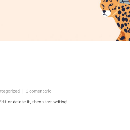
en
ategorized
1 comentario
Hello
it or delete it, then start writing!
world!